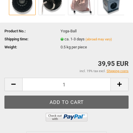
Product No.:
Yoga-Ball
Shipping time:
ca. 1-3 days
(abroad may vary)
Weight:
0.5
kg per piece
39,95 EUR
incl. 19% tax excl.
Shipping costs