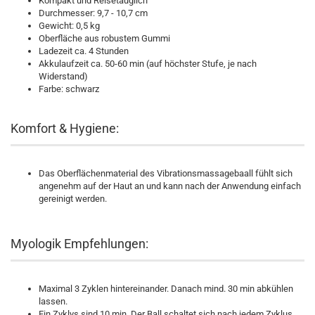
Kompakt und Reisetauglich
Durchmesser: 9,7 - 10,7 cm
Gewicht: 0,5 kg
Oberfläche aus robustem Gummi
Ladezeit ca. 4 Stunden
Akkulaufzeit ca. 50-60 min (auf höchster Stufe, je nach
Widerstand)
Farbe: schwarz
Komfort & Hygiene:
Das Oberflächenmaterial des Vibrationsmassagebaall fühlt sich
angenehm auf der Haut an und kann nach der Anwendung einfach
gereinigt werden.
Myologik Empfehlungen:
Maximal 3 Zyklen hintereinander. Danach mind. 30 min abkühlen
lassen.
Ein Zyklys sind 10 min. Der Ball schaltet sich nach jedem Zyklus